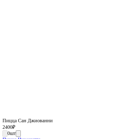
Пицца Сан Джиованни
2400
₽
0
шт