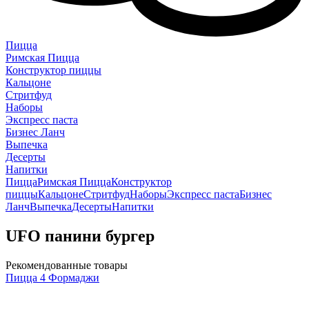
Пицца
Римская Пицца
Конструктор пиццы
Кальцоне
Стритфуд
Наборы
Экспресс паста
Бизнес Ланч
Выпечка
Десерты
Напитки
Пицца
Римская Пицца
Конструктор
пиццы
Кальцоне
Стритфуд
Наборы
Экспресс паста
Бизнес
Ланч
Выпечка
Десерты
Напитки
UFO панини бургер
Рекомендованные товары
Пицца 4 Формаджи