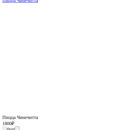
Пицца Чинечитта
Пицца Чинечитта
1800
₽
0
шт