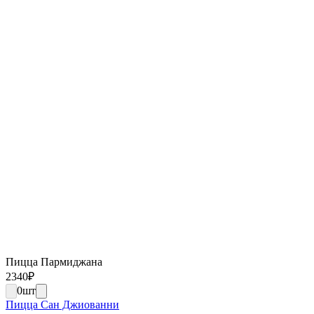
Пицца Пармиджана
2340
₽
0
шт
Пицца Сан Джиованни