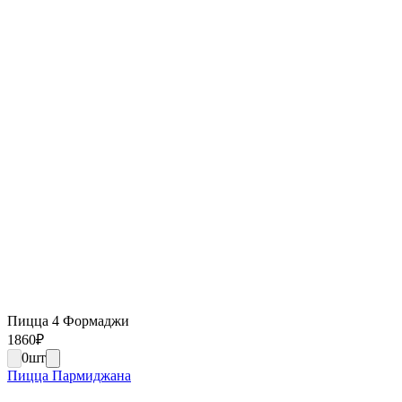
Пицца 4 Формаджи
1860
₽
0
шт
Пицца Пармиджана