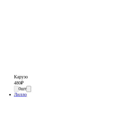
Карузо
480
₽
0
шт
Лилло