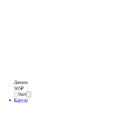
Джино
505
₽
0
шт
Карузо