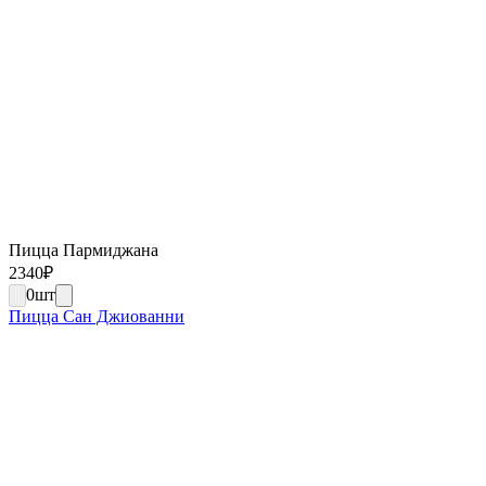
Пицца Пармиджана
2340
₽
0
шт
Пицца Сан Джиованни