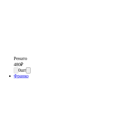
Ренато
480
₽
0
шт
Франко