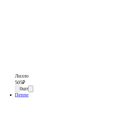
Лилло
505
₽
0
шт
Пеппе