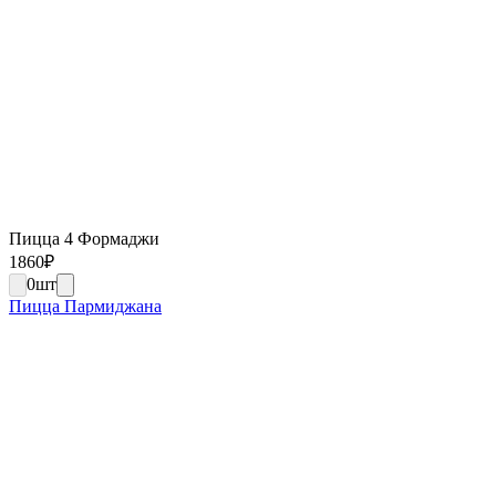
Пицца 4 Формаджи
1860
₽
0
шт
Пицца Пармиджана