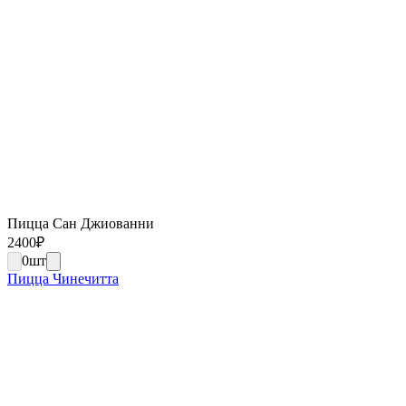
Пицца Сан Джиованни
2400
₽
0
шт
Пицца Чинечитта