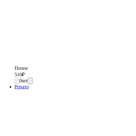
Пеппе
510
₽
0
шт
Ренато