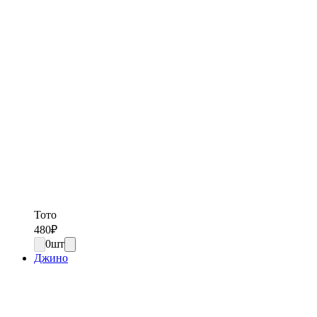
Тото
480
₽
0
шт
Джино