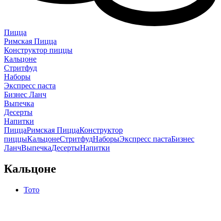
Пицца
Римская Пицца
Конструктор пиццы
Кальцоне
Стритфуд
Наборы
Экспресс паста
Бизнес Ланч
Выпечка
Десерты
Напитки
Пицца
Римская Пицца
Конструктор
пиццы
Кальцоне
Стритфуд
Наборы
Экспресс паста
Бизнес
Ланч
Выпечка
Десерты
Напитки
Кальцоне
Тото