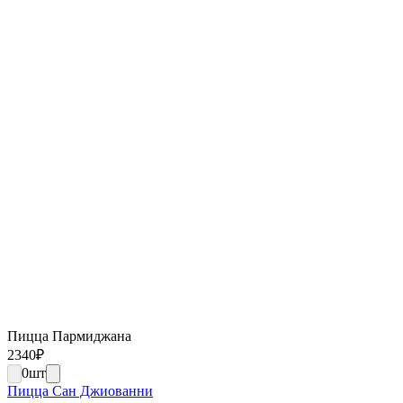
Пицца Пармиджана
2340
₽
0
шт
Пицца Сан Джиованни