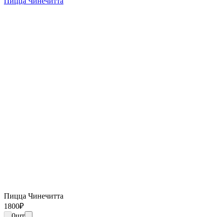
Пицца Чинечитта
Пицца Чинечитта
1800
₽
0
шт