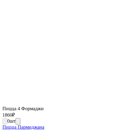
Пицца 4 Формаджи
1860
₽
0
шт
Пицца Пармиджана