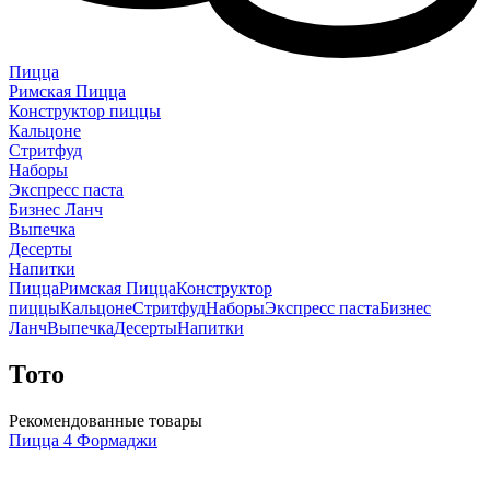
Пицца
Римская Пицца
Конструктор пиццы
Кальцоне
Стритфуд
Наборы
Экспресс паста
Бизнес Ланч
Выпечка
Десерты
Напитки
Пицца
Римская Пицца
Конструктор
пиццы
Кальцоне
Стритфуд
Наборы
Экспресс паста
Бизнес
Ланч
Выпечка
Десерты
Напитки
Тото
Рекомендованные товары
Пицца 4 Формаджи