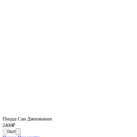
Пицца Сан Джиованни
2400
₽
0
шт