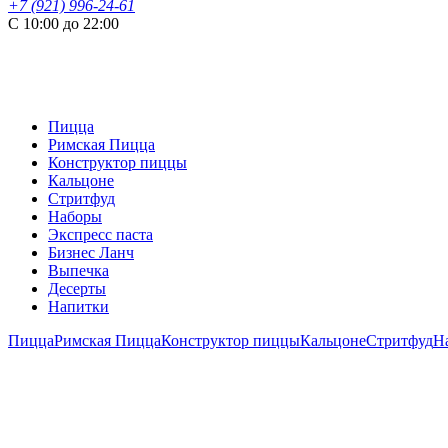
+7 (921) 996-24-61
С 10:00 до 22:00
Пицца
Римская Пицца
Конструктор пиццы
Кальцоне
Стритфуд
Наборы
Экспресс паста
Бизнес Ланч
Выпечка
Десерты
Напитки
Пицца
Римская Пицца
Конструктор пиццы
Кальцоне
Стритфуд
Н