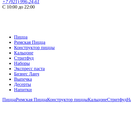
+7 (921) 996-24-61
С 10:00 до 22:00
Пицца
Римская Пицца
Конструктор пиццы
Кальцоне
Стритфуд
Наборы
Экспресс паста
Бизнес Ланч
Выпечка
Десерты
Напитки
Пицца
Римская Пицца
Конструктор пиццы
Кальцоне
Стритфуд
Н