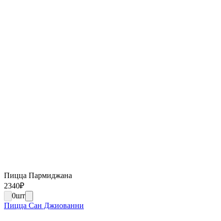
Пицца Пармиджана
2340
₽
0
шт
Пицца Сан Джиованни