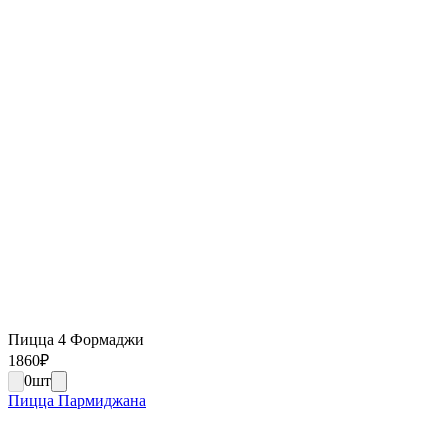
Пицца 4 Формаджи
1860
₽
0
шт
Пицца Пармиджана