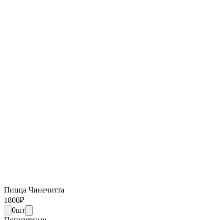
Пицца Чинечитта
1800
₽
0
шт
Популярные