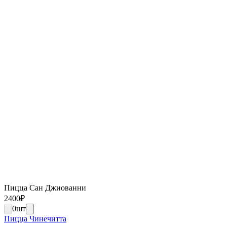
Пицца Сан Джиованни
2400
₽
0
шт
Пицца Чинечитта