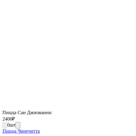
Пицца Сан Джиованни
2400
₽
0
шт
Пицца Чинечитта