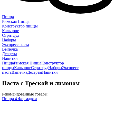
Пицца
Римская Пицца
Конструктор пиццы
Кальцоне
Стритфуд
Наборы
Экспресс паста
Выпечка
Десерты
Напитки
Пицца
Римская Пицца
Конструктор
пиццы
Кальцоне
Стритфуд
Наборы
Экспресс
паста
Выпечка
Десерты
Напитки
Паста с Треской и лимоном
Рекомендованные товары
Пицца 4 Формаджи