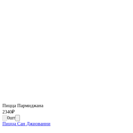
Пицца Пармиджана
2340
₽
0
шт
Пицца Сан Джиованни