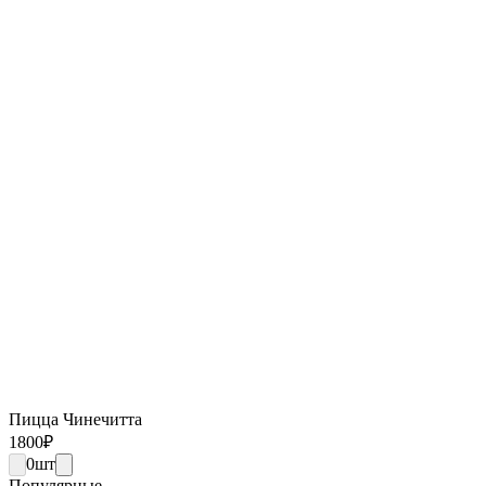
Пицца Чинечитта
1800
₽
0
шт
Популярные