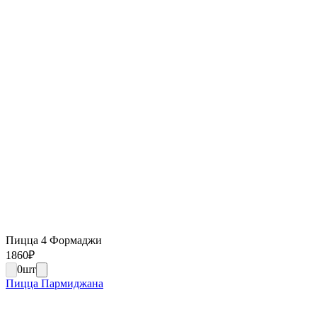
Пицца 4 Формаджи
1860
₽
0
шт
Пицца Пармиджана