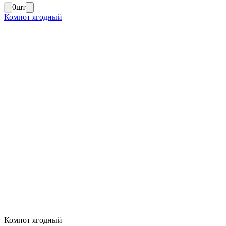
0
шт
Компот ягодный
Компот ягодный