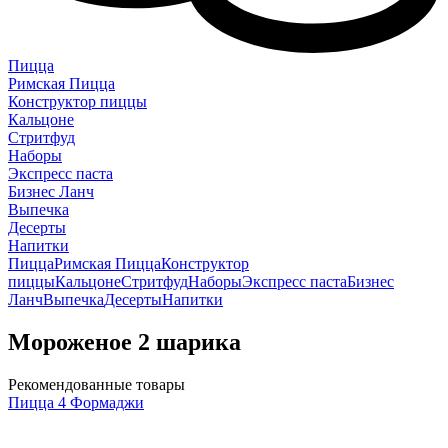
Пицца
Римская Пицца
Конструктор пиццы
Кальцоне
Стритфуд
Наборы
Экспресс паста
Бизнес Ланч
Выпечка
Десерты
Напитки
Пицца
Римская Пицца
Конструктор
пиццы
Кальцоне
Стритфуд
Наборы
Экспресс паста
Бизнес
Ланч
Выпечка
Десерты
Напитки
Мороженое 2 шарика
Рекомендованные товары
Пицца 4 Формаджи