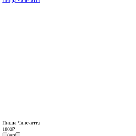
Пицца Чинечитта
Пицца Чинечитта
1800
₽
0
шт