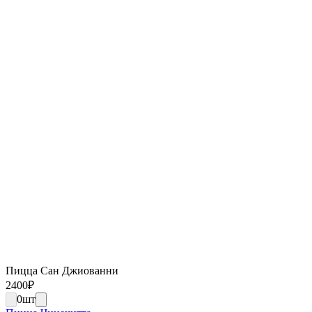
Пицца Сан Джиованни
2400
₽
0
шт