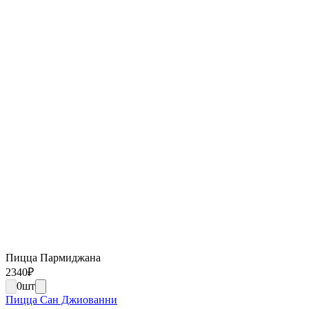
Пицца Пармиджана
2340
₽
0
шт
Пицца Сан Джиованни