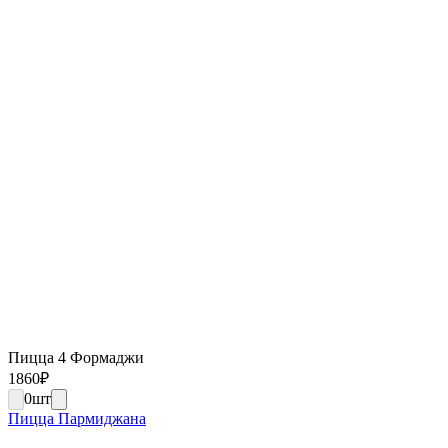
Пицца 4 Формаджи
1860
₽
0
шт
Пицца Пармиджана