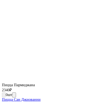
Пицца Пармиджана
2340
₽
0
шт
Пицца Сан Джиованни