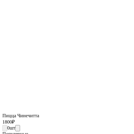
Пицца Чинечитта
1800
₽
0
шт
Популярные