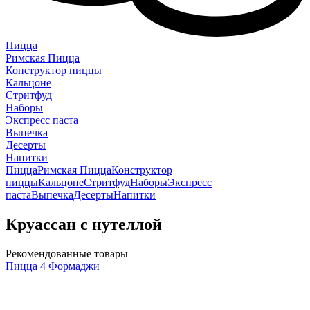
Пицца
Римская Пицца
Конструктор пиццы
Кальцоне
Стритфуд
Наборы
Экспресс паста
Выпечка
Десерты
Напитки
Пицца
Римская Пицца
Конструктор
пиццы
Кальцоне
Стритфуд
Наборы
Экспресс
паста
Выпечка
Десерты
Напитки
Круассан с нутеллой
Рекомендованные товары
Пицца 4 Формаджи