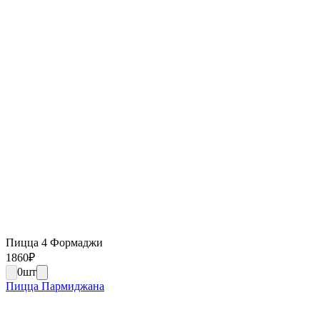
Пицца 4 Формаджи
1860
₽
0
шт
Пицца Пармиджана