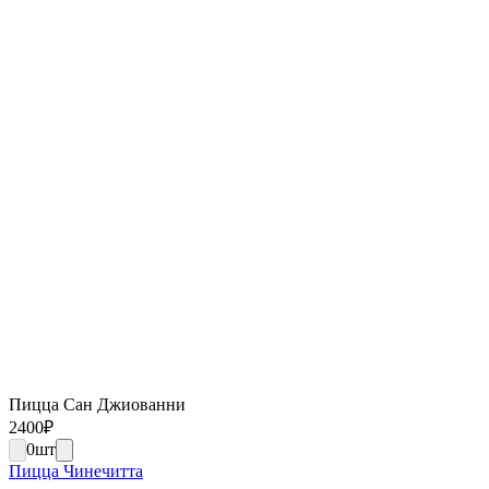
Пицца Сан Джиованни
2400
₽
0
шт
Пицца Чинечитта